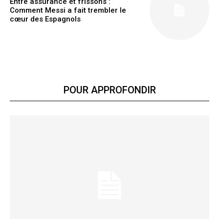
Entre assurance et frissons :
Comment Messi a fait trembler le
cœur des Espagnols
Lire aussi :
Biographie de Yarigo Noélie : la référence
béninoise du demi-fond mondial
POUR APPROFONDIR