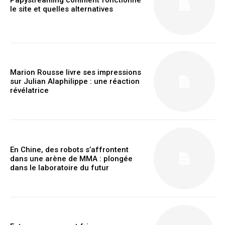
le site et quelles alternatives
Member full access
$
100
/ year
Marion Rousse livre ses impressions
sur Julian Alaphilippe : une réaction
Etiam est nibh, lobortis sit
révélatrice
Praesent euismod ac
Ut mollis pellentesque tortor
Nullam eu erat condimentum
Donec quis est ac felis
En Chine, des robots s’affrontent
dans une arène de MMA : plongée
Orci varius natoque dolor
dans le laboratoire du futur
YEARLY PRICING
MONTHLY PRICING