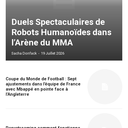
Free limited access
Duels Spectaculaires de
Gratuit
/ forever
Robots Humanoïdes dans
l’Arène du MMA
Etiam est nibh, lobortis sit
Sacha Donfack
-
19 Juillet 2026
Praesent euismod ac
Ut mollis pellentesque tortor
Nullam eu erat condimentum
Coupe du Monde de Football : Sept
Donec quis est ac felis
ajustements dans l’équipe de France
Orci varius natoque dolor
avec Mbappé en pointe face à
l’Angleterre
Papystreaming comment fonctionne