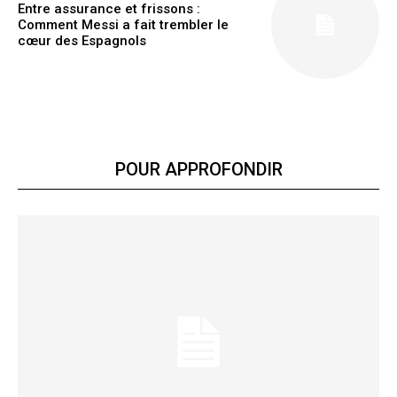
Ut mollis pellentesque tortor
Entre assurance et frissons :
Comment Messi a fait trembler le
Nullam eu erat condimentum
cœur des Espagnols
Donec quis est ac felis
Orci varius natoque dolor
YEARLY PRICING
MONTHLY PRICING
POUR APPROFONDIR
Lire aussi :
Une soirée chaotique mais salvatrice : les
raisons surprenantes qui font de l'événement MMA
de Jake Paul sur Netflix un succès inattendu