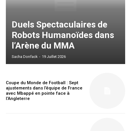
Duels Spectaculaires de
Robots Humanoïdes dans
Subscription Plans
l’Arène du MMA
Sacha Donfack
-
19 Juillet 2026
Free limited access
Coupe du Monde de Football : Sept
ajustements dans l’équipe de France
Gratuit
avec Mbappé en pointe face à
/ forever
l’Angleterre
Etiam est nibh, lobortis sit
Praesent euismod ac
Ut mollis pellentesque tortor