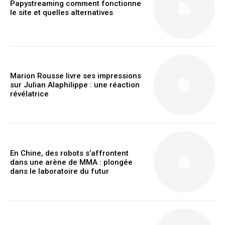
Papystreaming comment fonctionne
le site et quelles alternatives
Nullam eu erat condimentum
Donec quis est ac felis
Orci varius natoque dolor
Marion Rousse livre ses impressions
sur Julian Alaphilippe : une réaction
révélatrice
Member full access
En Chine, des robots s’affrontent
$
100
dans une arène de MMA : plongée
/ year
dans le laboratoire du futur
Etiam est nibh, lobortis sit
Praesent euismod ac