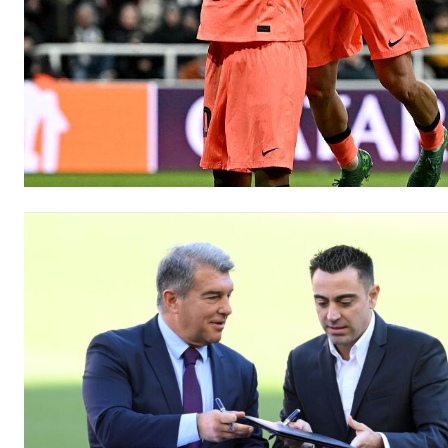
Etiam est nibh, lobortis sit
Praesent euismod ac
Ut mollis pellentesque tortor
Nullam eu erat condimentum
Donec quis est ac felis
Orci varius natoque dolor