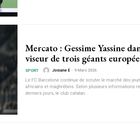
Mercato : Gessime Yassine dans le
viseur de trois géants europé
Josiane E
-
9 Mars 2026
SPORT
Le FC Barcelone continue de scruter le marché des jeun
africains et maghrébins. Selon plusieurs informations r
derniers jours, le club catalan...