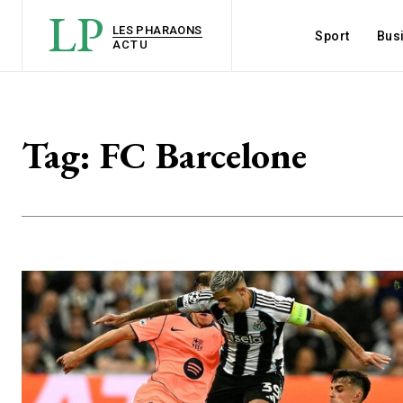
LP
LES PHARAONS
Sport
Bus
ACTU
Tag:
FC Barcelone