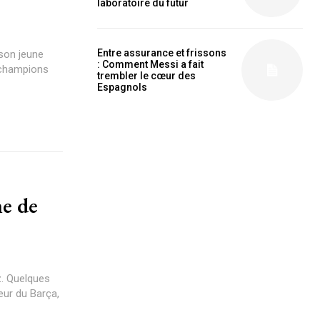
laboratoire du futur
Entre assurance et frissons
 son jeune
is sit
: Comment Messi a fait
 champions
c
trembler le cœur des
Espagnols
e tortor
dimentum
is
dolor
G
MONTHLY PRICING
z. Quelques
neur du Barça,