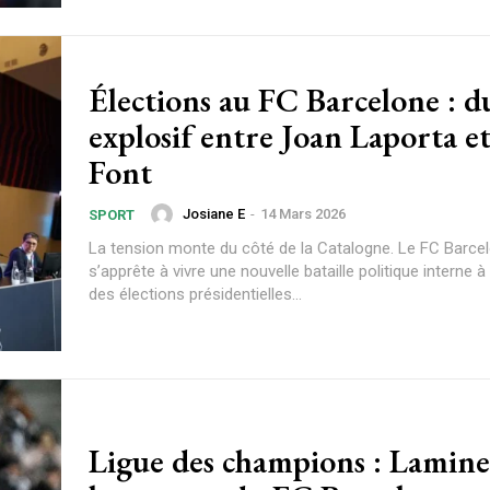
Élections au FC Barcelone : duel
explosif entre Joan Laporta e
Font
Subscription Plans
Josiane E
-
14 Mars 2026
SPORT
La tension monte du côté de la Catalogne. Le FC Barce
s’apprête à vivre une nouvelle bataille politique interne à
des élections présidentielles...
Member full a
Ligue des champions : Lamine Yamal,
$
100
/ year