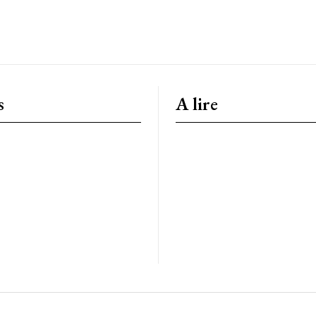
s
A lire