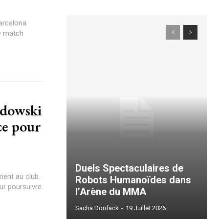
arcelona
e match
ce pour
Duels Spectaculaires de
ment au club.
Robots Humanoïdes dans
ur poursuivre
l’Arène du MMA
Sacha Donfack
-
19 Juillet 2026