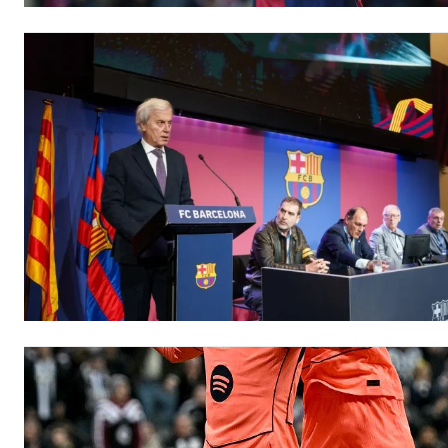
Free limited access
Gratuit
/ forever