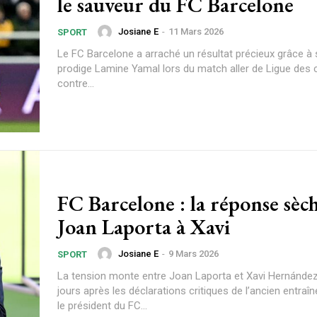
le sauveur du FC Barcelone
Josiane E
-
11 Mars 2026
SPORT
Le FC Barcelone a arraché un résultat précieux grâce à
Etiam est nibh, lobort
prodige Lamine Yamal lors du match aller de Ligue des
Praesent euismod a
contre...
Ut mollis pellentesqu
Nullam eu erat con
Donec quis est ac fel
Orci varius natoque 
FC Barcelone : la réponse sèche de
YEARLY PRICIN
Joan Laporta à Xavi
Josiane E
-
9 Mars 2026
SPORT
La tension monte entre Joan Laporta et Xavi Hernánde
jours après les déclarations critiques de l’ancien entraî
le président du FC...