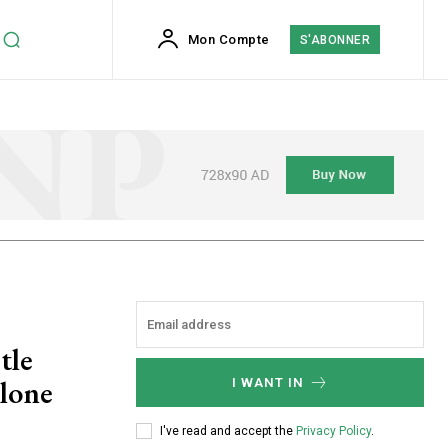
Mon Compte
S'ABONNER
elone
I WANT IN
I've read and accept the
Privacy Policy
.