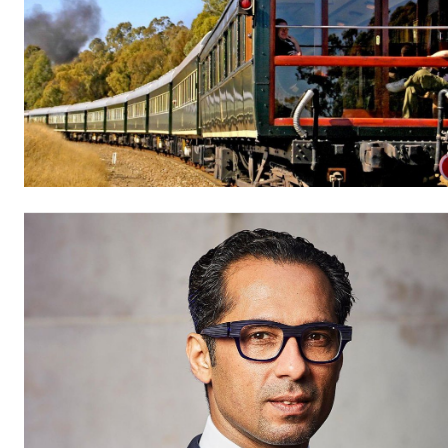
Gratuit
/ forever
Etiam est nibh, lobortis sit
Praesent euismod ac
Ut mollis pellentesque tortor
Nullam eu erat condimentum
Donec quis est ac felis
Orci varius natoque dolor