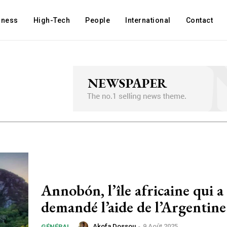
iness
High-Tech
People
International
Contact
Annobón, l’île africaine qui a
demandé l’aide de l’Argentine
Akofa Dossou
-
9 Août 2025
GÉNÉRAL