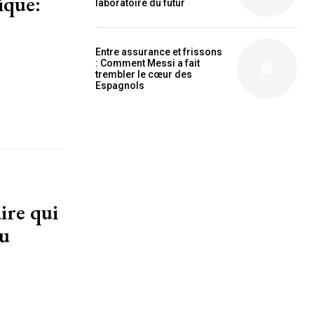
laboratoire du futur
Entre assurance et frissons
: Comment Messi a fait
is sit
trembler le cœur des
Espagnols
c
e tortor
dimentum
is
dolor
G
MONTHLY PRICING
du