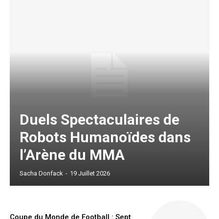
Free limited access
Gratuit
/ forever
Etiam est nibh, lobortis sit
Duels Spectaculaires de
Praesent euismod ac
Robots Humanoïdes dans
Ut mollis pellentesque tortor
Nullam eu erat condimentum
l’Arène du MMA
Donec quis est ac felis
Orci varius natoque dolor
Sacha Donfack
-
19 Juillet 2026
Coupe du Monde de Football : Sept