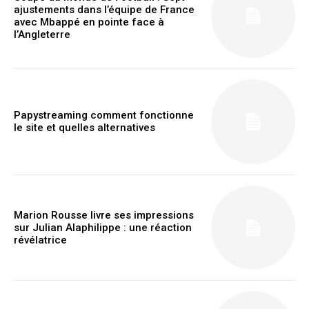
ajustements dans l’équipe de France
avec Mbappé en pointe face à
l’Angleterre
Member full access
$
100
/ year
Papystreaming comment fonctionne
le site et quelles alternatives
Etiam est nibh, lobortis sit
Praesent euismod ac
Ut mollis pellentesque tortor
Nullam eu erat condimentum
Marion Rousse livre ses impressions
sur Julian Alaphilippe : une réaction
Donec quis est ac felis
révélatrice
Orci varius natoque dolor
YEARLY PRICING
MONTHLY PRICING