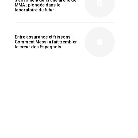
s’affrontent dans une arène de
MMA : plongée dans le
laboratoire du futur
Entre assurance et frissons :
Comment Messi a fait trembler
le cœur des Espagnols