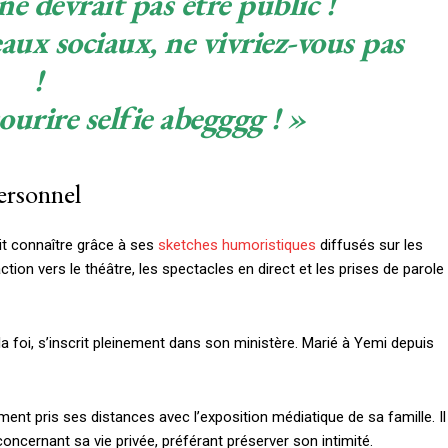
ne devrait pas être public !
$
100
/ year
seaux sociaux, ne vivriez-vous pas
!
ourire
selfie abegggg ! »
Etiam est nibh, lobort
Praesent euismod a
Ut mollis pellentesqu
ersonnel
Nullam eu erat con
Donec quis est ac fel
it connaître grâce à ses
sketches humoristiques
diffusés sur les
Orci varius natoque 
tion vers le théâtre, les spectacles en direct et les prises de parole
YEARLY PRICIN
 foi, s’inscrit pleinement dans son ministère. Marié à Yemi depuis
ent pris ses distances avec l’exposition médiatique de sa famille. Il
ncernant sa vie privée, préférant préserver son intimité.