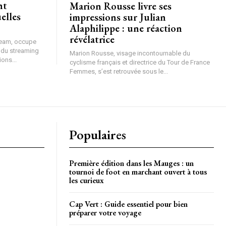
Marion Rousse livre ses
elles
impressions sur Julian
Alaphilippe : une réaction
révélatrice
ream, occupe
s du streaming
Marion Rousse, visage incontournable du
ions...
cyclisme français et directrice du Tour de France
Femmes, s’est retrouvée sous le...
Populaires
Première édition dans les Mauges : un
tournoi de foot en marchant ouvert à tous
les curieux
Cap Vert : Guide essentiel pour bien
préparer votre voyage