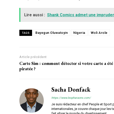
Lire aussi :
Shank Comics admet une imprudence dan
Lire aussi :
Shank Comics admet une impruden
Bayegun Oluwatoyin
Nigeria
Woli Arole
TAGS
Article précédent
Carte Sim : comment détecter si votre carte a été
piratée ?
Sacha Donfack
https://www.lespharaons.com/
Je suis rédacteur en chef People et Sport 
internationales, je couvre chaque jour les 
fait vibrer le monde du divertissement.