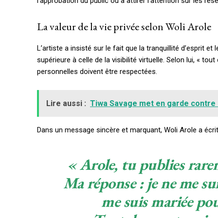
l’approbation du public ou à attirer l’attention sur les ré
La valeur de la vie privée selon Woli Arole
L’artiste a insisté sur le fait que la tranquillité d’esprit
supérieure à celle de la visibilité virtuelle. Selon lui, « to
personnelles doivent être respectées.
Lire aussi :
Tiwa Savage met en garde contre la
Dans un message sincère et marquant, Woli Arole a écrit
« Arole, tu publies rare
Ma réponse : je ne me sui
Free limited access
me suis mariée pou