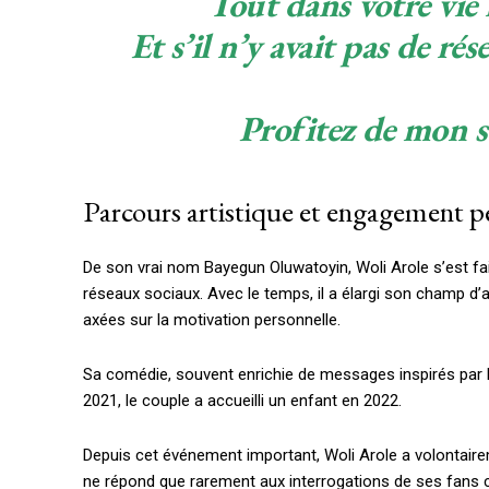
Tout dans votre vie 
Gratuit
/ forever
Et s’il n’y avait pas de ré
Etiam est nibh, lobortis sit
Profitez de mon
s
Praesent euismod ac
Ut mollis pellentesque tortor
Parcours artistique et engagement p
Nullam eu erat condimentum
Donec quis est ac felis
Orci varius natoque dolor
De son vrai nom Bayegun Oluwatoyin, Woli Arole s’est fa
réseaux sociaux. Avec le temps, il a élargi son champ d’ac
axées sur la motivation personnelle.
Sa comédie, souvent enrichie de messages inspirés par la
2021, le couple a accueilli un enfant en 2022.
Depuis cet événement important, Woli Arole a volontairem
ne répond que rarement aux interrogations de ses fans co