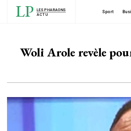
LP
LES PHARAONS
Sport
Bus
ACTU
Woli Arole revèle pour