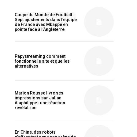
Coupe du Monde de Football :
Sept ajustements dans l’équipe
de France avec Mbappé en
pointe face à l’Angleterre
is sit
c
e tortor
Papystreaming comment
dimentum
fonctionne le site et quelles
alternatives
is
dolor
Marion Rousse livre ses
impressions sur Julian
G
MONTHLY PRICING
Alaphilippe : une réaction
révélatrice
En Chine, des robots