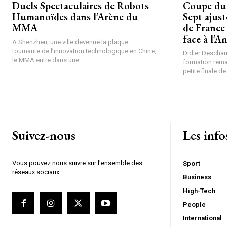
Duels Spectaculaires de Robots
Coupe du Monde de Football :
Humanoïdes dans l’Arène du
Sept ajus
MMA
de France
face à l’A
À Shenzhen, une ville devenue la plaque
tournante de l’innovation technologique en Chine,
Didier Descham
le MMA entre dans une...
formation reman
petite finale de 
Suivez-nous
Les info
Vous pouvez nous suivre sur l'ensemble des
Sport
réseaux sociaux
Business
High-Tech
People
International