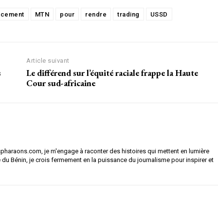
ncement
MTN
pour
rendre
trading
USSD
Article suivant
s
Le différend sur l’équité raciale frappe la Haute
Cour sud-africaine
spharaons.com, je m'engage à raconter des histoires qui mettent en lumière
ire du Bénin, je crois fermement en la puissance du journalisme pour inspirer et