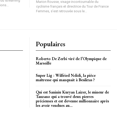
s du streaming
Marion Rousse, visage incontournable du
ions...
cyclisme français et directrice du Tour de France
Femmes, s’est retrouvée sous le...
Populaires
Roberto De Zerbi viré de l’Olympique de
Marseille
Super Lig : Wilfried Ndidi, la pièce
maîtresse qui manquait à Besiktas ?
Qui est Saniniu Kuryan Laizer, le mineur de
Tanzano qui a trouvé deux pierres
précieuses et est devenue millionnaire après
les avoir vendues au...