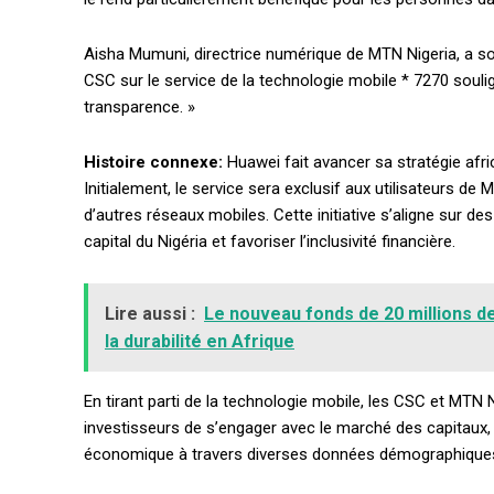
Aisha Mumuni, directrice numérique de MTN Nigeria, a soul
Etiam est nibh, lobortis sit
CSC sur le service de la technologie mobile * 7270 soul
Praesent euismod ac
transparence. »
Ut mollis pellentesque tortor
Histoire connexe:
Huawei fait avancer sa stratégie afri
Nullam eu erat condimentum
Donec quis est ac felis
Initialement, le service sera exclusif aux utilisateurs de
d’autres réseaux mobiles. Cette initiative s’aligne sur d
Orci varius natoque dolor
capital du Nigéria et favoriser l’inclusivité financière.
Lire aussi :
Le nouveau fonds de 20 millions de 
la durabilité en Afrique
En tirant parti de la technologie mobile, les CSC et MTN 
investisseurs de s’engager avec le marché des capitaux,
économique à travers diverses données démographique
Lire aussi :
Lagos Startup Expo 2.0: une célébration de