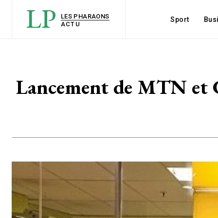
LP
LES PHARAONS
Sport
Bus
ACTU
Lancement de MTN et C