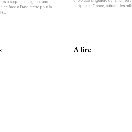
une place singulière dans l’univer
ps a surpris en alignant une
en ligne en France, attirant des mill
iée face à l’Angleterre pour la
la...
s
A lire