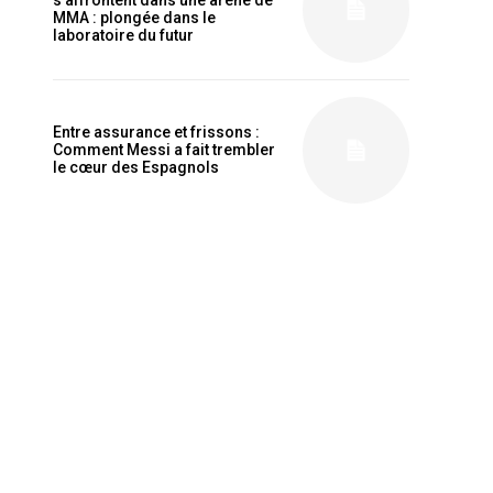
s’affrontent dans une arène de
MMA : plongée dans le
laboratoire du futur
Entre assurance et frissons :
Comment Messi a fait trembler
le cœur des Espagnols