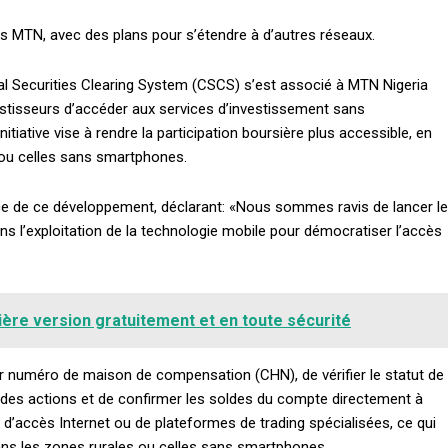
és MTN, avec des plans pour s’étendre à d’autres réseaux.
ntral Securities Clearing System (CSCS) s’est associé à MTN Nigeria
stisseurs d’accéder aux services d’investissement sans
nitiative vise à rendre la participation boursière plus accessible, en
s ou celles sans smartphones.
Subscription Plans
ce de ce développement, déclarant: «Nous sommes ravis de lancer le
s l’exploitation de la technologie mobile pour démocratiser l’accès
ière version gratuitement et en toute sécurité
Member full a
ur numéro de maison de compensation (CHN), de vérifier le statut de
s des actions et de confirmer les soldes du compte directement à
$
100
n d’accès Internet ou de plateformes de trading spécialisées, ce qui
/ year
ans les zones rurales ou celles sans smartphones.