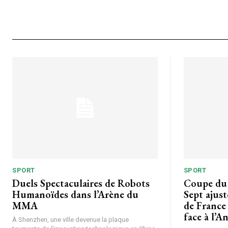
SPORT
SPORT
Duels Spectaculaires de Robots
Coupe du Monde de Football :
Humanoïdes dans l’Arène du
Sept ajus
MMA
de France
face à l’A
À Shenzhen, une ville devenue la plaque