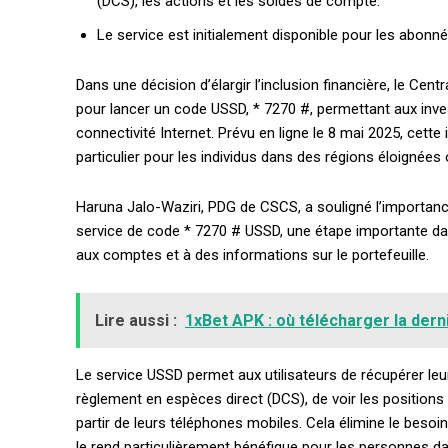
(DCS), les actions et les soldes de compte.
Le service est initialement disponible pour les abonn
Dans une décision d’élargir l’inclusion financière, le Ce
pour lancer un code USSD, * 7270 #, permettant aux inve
connectivité Internet. Prévu en ligne le 8 mai 2025, cette i
particulier pour les individus dans des régions éloignée
Haruna Jalo-Waziri, PDG de CSCS, a souligné l’importan
service de code * 7270 # USSD, une étape importante dan
aux comptes et à des informations sur le portefeuille.
Lire aussi :
1xBet APK : où télécharger la dern
Free limited access
Le service USSD permet aux utilisateurs de récupérer le
règlement en espèces direct (DCS), de voir les position
Gratuit
partir de leurs téléphones mobiles. Cela élimine le besoi
/ forever
le rend particulièrement bénéfique pour les personnes d