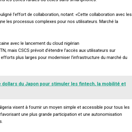
igné l’effort de collaboration, notant: «Cette collaboration avec les
Etiam est nibh, lobort
igne les processus complexes pour nos utilisateurs. Marché la
Praesent euismod a
Ut mollis pellentesqu
caine avec le lancement du cloud nigérian
Nullam eu erat con
 MTN, mais CSCS prévoit d’étendre l’accès aux utilisateurs sur
Donec quis est ac fel
es efforts plus larges pour moderniser l’infrastructure du marché du
Orci varius natoque 
dollars du Japon pour stimuler les fintech, la mobilité et
YEARLY PRICIN
Nigeria visent à fournir un moyen simple et accessible pour tous les
 favorisant une plus grande participation et une autonomisation
s.
 l'innovation, du grain et de la croissance de l'écosystème d