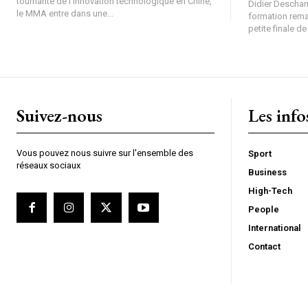
tournante de l’innovation technologique en Chine,
Didier Descham
le MMA entre dans une...
formation reman
petite finale de 
Suivez-nous
Les info
Vous pouvez nous suivre sur l'ensemble des
Sport
réseaux sociaux
Business
High-Tech
People
International
Contact