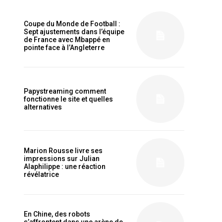
Coupe du Monde de Football :
Sept ajustements dans l’équipe
is sit
de France avec Mbappé en
c
pointe face à l’Angleterre
e tortor
dimentum
is
Papystreaming comment
fonctionne le site et quelles
dolor
alternatives
G
MONTHLY PRICING
Marion Rousse livre ses
impressions sur Julian
Alaphilippe : une réaction
révélatrice
es startups africaines
En Chine, des robots