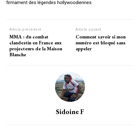
firmament des légendes hollywoodiennes.
Article précédent
Article suivant
MMA : du combat
Comment savoir si mon
Subscription Plans
clandestin en France aux
numéro est bloqué sans
projecteurs de la Maison
appeler
Blanche
Free limited access
Gratuit
/ forever
Sidoine F
Etiam est nibh, lobortis sit
Praesent euismod ac
Ut mollis pellentesque tortor