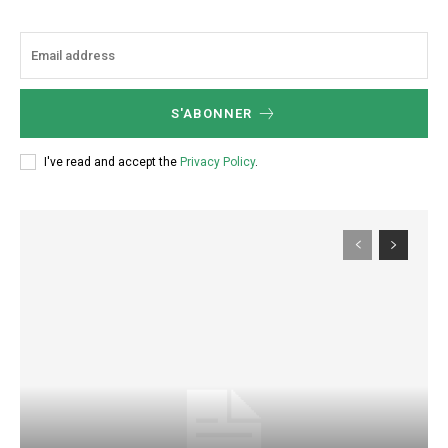
Nullam eu erat condimentum
Donec quis est ac felis
Orci varius natoque dolor
S'ABONNER
I've read and accept the
Privacy Policy
.
Member full access
$
100
/ year
Etiam est nibh, lobortis sit
Praesent euismod ac