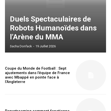
Ut mollis pellentesque tortor
Nullam eu erat condimentum
Donec quis est ac felis
Duels Spectaculaires de
Orci varius natoque dolor
Robots Humanoïdes dans
l’Arène du MMA
YEARLY PRICING
MONTHLY PRICING
Sacha Donfack
-
19 Juillet 2026
Lire aussi :
Etats-Unis : Rihanna victime d’une
Coupe du Monde de Football : Sept
ajustements dans l’équipe de France
fusillade à son domicile
avec Mbappé en pointe face à
l’Angleterre
Papystreaming comment fonctionne