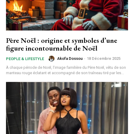
Donec quis est ac felis
Orci varius natoque dolor
YEARLY PRICING
MONTHLY PRICING
Père Noël : origine et symboles d’une
figure incontournable de Noël
Akofa Dossou
-
18 Décembre 2025
PEOPLE & LIFESTYLE
À chaque période de Noël, l’image familière du Père Noël, vêtu de son
manteau rouge éclatant et accompagné de son traîneau tiré par les...