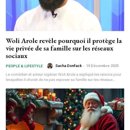
Donec quis est ac felis
Orci varius natoque dolor
Woli Arole revèle pourquoi il protège la
vie privée de sa famille sur les réseaux
sociaux
Member full access
Sacha Donfack
-
19 Décembre 2025
PEOPLE & LIFESTYLE
Le comédien et acteur nigérian Woli Arole a expliqué les raisons pour
$
100
lesquelles il choisit de ne pas exposer sa famille sur les réseaux...
/ year
Etiam est nibh, lobortis sit
Praesent euismod ac
Ut mollis pellentesque tortor
Nullam eu erat condimentum