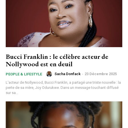
Bucci Franklin : le célèbre acteur de
Nollywood est en deuil
Sacha Donfack
-
23 Décembre 2025
PEOPLE & LIFESTYLE
L'acteur de Nollywood, Bucci Franklin, a partagé une triste nouvelle : la
perte de sa mère, Joy Odurukwe. Dans un message touchant diffusé
sur sa...