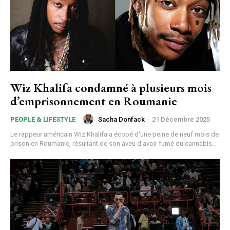
Wiz Khalifa condamné à plusieurs mois
d’emprisonnement en Roumanie
Sacha Donfack
-
21 Décembre 2025
PEOPLE & LIFESTYLE
Le rappeur américain Wiz Khalifa a écopé d'une peine de neuf mois de
prison en Roumanie, résultant de son aveu d’avoir fumé du cannabis...