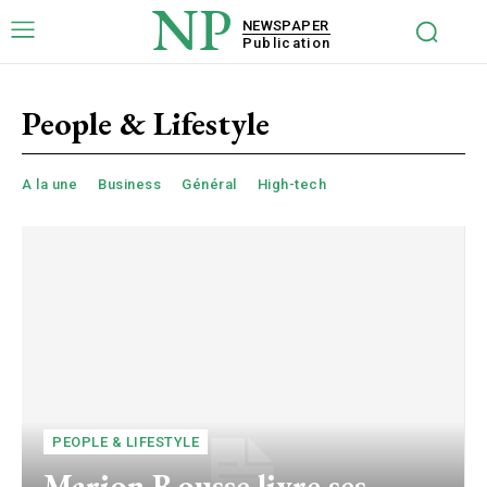
NP
NEWSPAPER
Publication
People & Lifestyle
A la une
Business
Général
High-tech
PEOPLE & LIFESTYLE
Marion Rousse livre ses