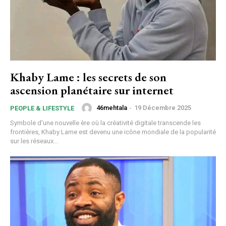
Subscription Plans
Khaby Lame : les secrets de son
ascension planétaire sur internet
Free limited access
46mehtala
-
19 Décembre 2025
PEOPLE & LIFESTYLE
Symbole d'une nouvelle ère où la créativité digitale transcende les
Gratuit
frontières, Khaby Lame est devenu une icône mondiale de la popularité
/ forever
sur les réseaux...
Etiam est nibh, lobortis sit
Praesent euismod ac
Ut mollis pellentesque tortor
Nullam eu erat condimentum