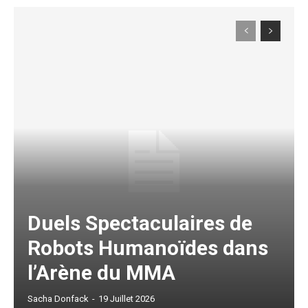
Free limited access
Gratuit
/ forever
Etiam est nibh, lobortis sit
Praesent euismod ac
Ut mollis pellentesque tortor
Duels Spectaculaires de
Nullam eu erat condimentum
Robots Humanoïdes dans
Donec quis est ac felis
Orci varius natoque dolor
l’Arène du MMA
Sacha Donfack
-
19 Juillet 2026