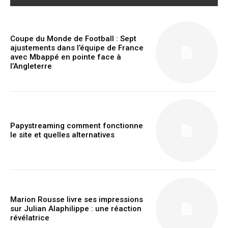
Coupe du Monde de Football : Sept
ajustements dans l’équipe de France
Member full access
avec Mbappé en pointe face à
l’Angleterre
$
100
/ year
Papystreaming comment fonctionne
Etiam est nibh, lobortis sit
le site et quelles alternatives
Praesent euismod ac
Ut mollis pellentesque tortor
Nullam eu erat condimentum
Donec quis est ac felis
Marion Rousse livre ses impressions
Orci varius natoque dolor
sur Julian Alaphilippe : une réaction
révélatrice